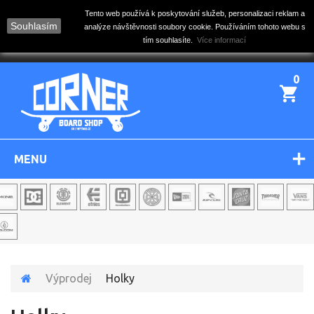
Tento web používá k poskytování služeb, personalizaci reklam a
Souhlasím
analýze návštěvnosti soubory cookie. Používáním tohoto webu s
tím souhlasíte.
Více informací
0
MENU
Výprodej
Holky