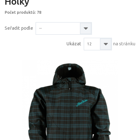
Holky
Počet produktů: 78
Seřadit podle
--
Ukázat
na stránku
12