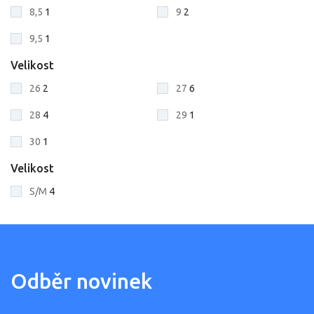
8,5
1
9
2
9,5
1
Velikost
26
2
27
6
28
4
29
1
30
1
Velikost
S/M
4
Odběr novinek