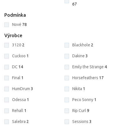
67
Podmínka
Nové
78
Výrobce
3120
2
Blackhole
2
Cuckoo
1
Dakine
3
DC
14
Emily the Strange
4
Final
1
Horsefeathers
17
HumDrum
3
Nikita
1
Odessa
1
Peco Sonny
1
Rehall
1
Rip Curl
9
Salebra
2
Sessions
3