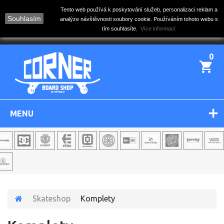
Tento web používá k poskytování služeb, personalizaci reklam a
Souhlasím
analýze návštěvnosti soubory cookie. Používáním tohoto webu s
tím souhlasíte.
Více informací
0
MENU
Skateshop
Komplety