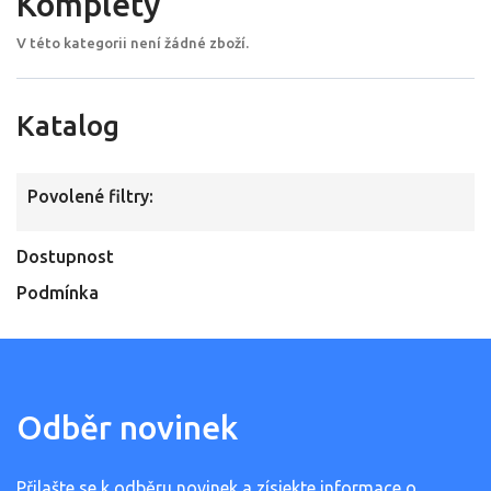
Komplety
V této kategorii není žádné zboží.
Katalog
Povolené filtry:
Dostupnost
Podmínka
Odběr novinek
Přilašte se k odběru novinek a zísjekte informace o