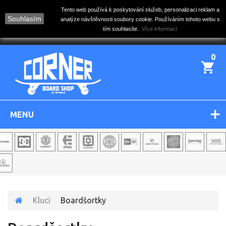
Tento web používá k poskytování služeb, personalizaci reklam a
Souhlasím
analýze návštěvnosti soubory cookie. Používáním tohoto webu s
tím souhlasíte.
Více informací
0
MENU
Kluci
Boardšortky