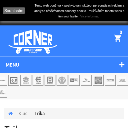
Tento web používá k poskytování služeb, personalizaci reklam a
Souhlasím
analýze návštěvnosti soubory cookie. Používáním tohoto webu s
tím souhlasíte.
Více informací
0
MENU
Kluci
Trika