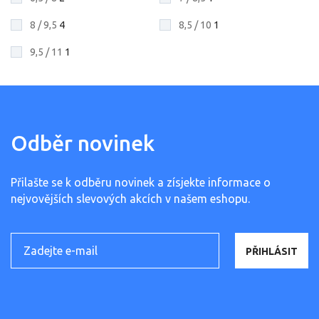
8 / 9,5
4
8,5 / 10
1
9,5 / 11
1
Odběr novinek
Přilašte se k odběru novinek a zísjekte informace o
nejvovějších slevových akcích v našem eshopu.
PŘIHLÁSIT