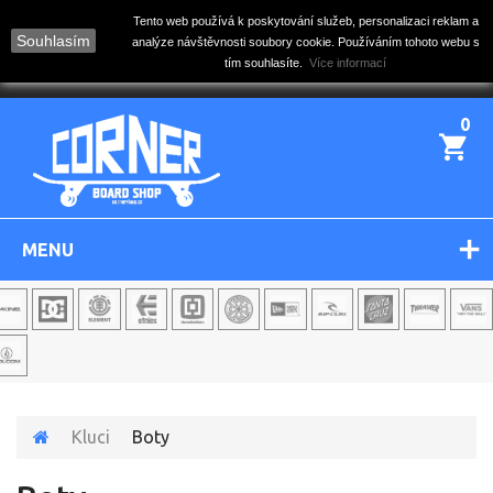
Tento web používá k poskytování služeb, personalizaci reklam a
Souhlasím
analýze návštěvnosti soubory cookie. Používáním tohoto webu s
tím souhlasíte.
Více informací
0
MENU
Kluci
Boty