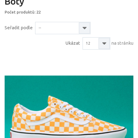
Boty
Počet produktů: 22
Seřadit podle
--
Ukázat
na stránku
12