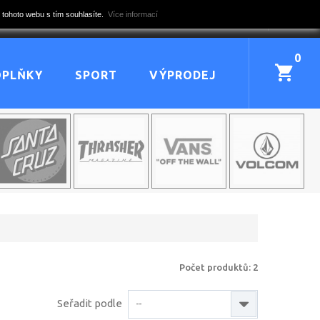
 tohoto webu s tím souhlasíte.
Více informací
0
OPLŇKY
SPORT
VÝPRODEJ
Počet produktů: 2
Seřadit podle
--