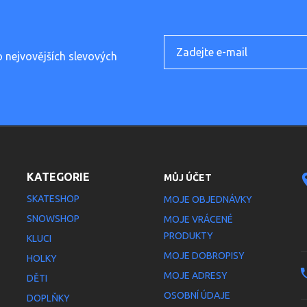
o nejvovějších slevových
KATEGORIE
MŮJ ÚČET
SKATESHOP
MOJE OBJEDNÁVKY
SNOWSHOP
MOJE VRÁCENÉ
PRODUKTY
KLUCI
MOJE DOBROPISY
HOLKY
MOJE ADRESY
DĚTI
OSOBNÍ ÚDAJE
DOPLŇKY