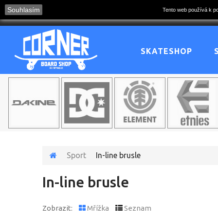
Souhlasím
Tento web používá k po
HOME
KONTAKT
MAPA STRÁNEK
NOVINKY
OBCHO
SKATESHOP
Sport
In-line brusle
In-line brusle
Zobrazit:
Mřížka
Seznam