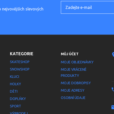
o nejvovějších slevových
KATEGORIE
MŮJ ÚČET
SKATESHOP
MOJE OBJEDNÁVKY
SNOWSHOP
MOJE VRÁCENÉ
PRODUKTY
KLUCI
MOJE DOBROPISY
HOLKY
MOJE ADRESY
DĚTI
OSOBNÍ ÚDAJE
DOPLŇKY
SPORT
VÝPRODEJ