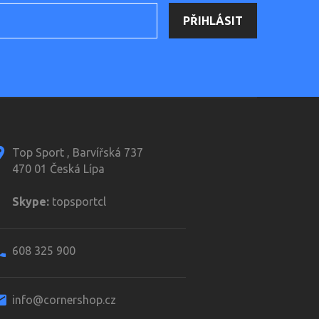
Top Sport , Barvířská 737
470 01 Česká Lípa
Skype:
topsportcl
608 325 900
info@cornershop.cz