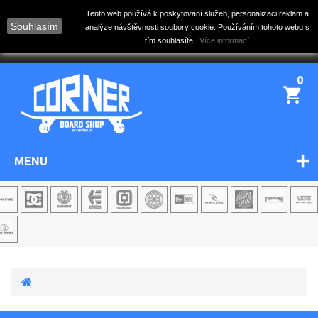
Tento web používá k poskytování služeb, personalizaci reklam a
Souhlasím
analýze návštěvnosti soubory cookie. Používáním tohoto webu s
tím souhlasíte.
Více informací
0
MENU