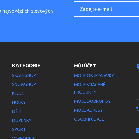
o nejvovějších slevových
KATEGORIE
MŮJ ÚČET
SKATESHOP
MOJE OBJEDNÁVKY
SNOWSHOP
MOJE VRÁCENÉ
PRODUKTY
KLUCI
MOJE DOBROPISY
HOLKY
MOJE ADRESY
DĚTI
OSOBNÍ ÚDAJE
DOPLŇKY
SPORT
VÝPRODEJ