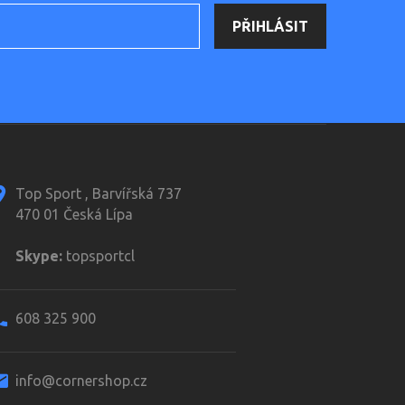
Top Sport , Barvířská 737
470 01 Česká Lípa
Skype:
topsportcl
608 325 900
info@cornershop.cz