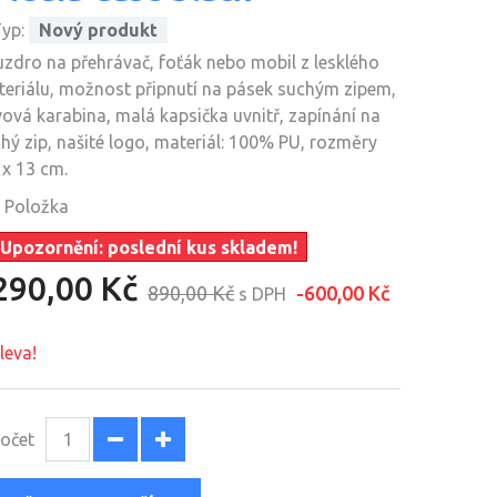
yp:
Nový produkt
zdro na přehrávač, foťák nebo mobil z lesklého
eriálu, možnost připnutí na pásek suchým zipem,
ová karabina, malá kapsička uvnitř, zapínání na
hý zip, našité logo, materiál: 100% PU, rozměry
 x 13 cm.
Položka
Upozornění: poslední kus skladem!
290,00 Kč
890,00 Kč
-600,00 Kč
s DPH
leva!
očet