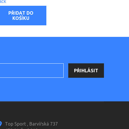
ack
PŘIDAT DO
KOŠÍKU
Top Sport , Barvířská 737