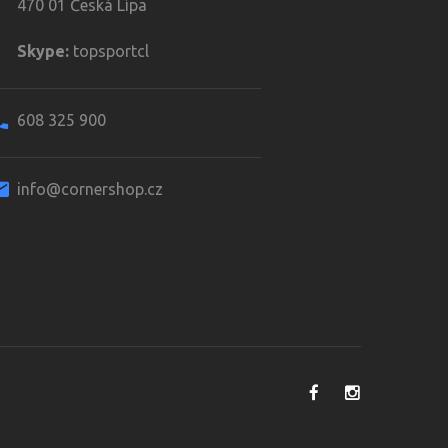
470 01 Česká Lípa
Skype:
topsportcl
608 325 900
info@cornershop.cz