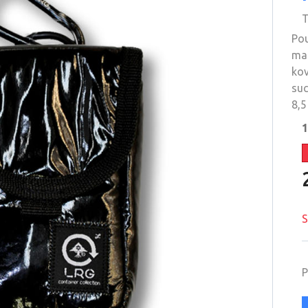
T
Pou
mat
kov
suc
8,5
1
S
P