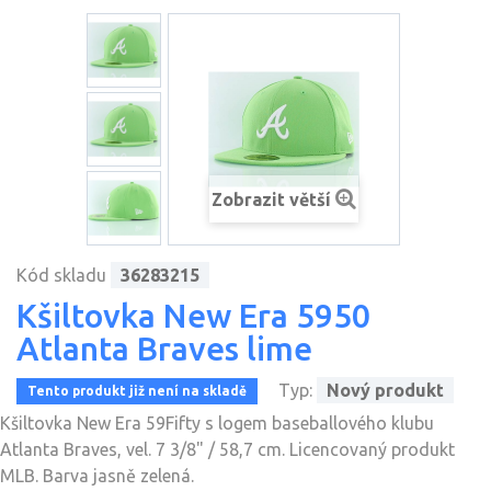
Zobrazit větší
Kód skladu
36283215
Kšiltovka New Era 5950
Atlanta Braves lime
Typ:
Nový produkt
Tento produkt již není na skladě
Kšiltovka New Era 59Fifty s logem baseballového klubu
Atlanta Braves, vel. 7 3/8" / 58,7 cm. Licencovaný produkt
MLB. Barva jasně zelená.