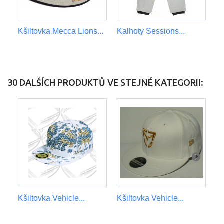
Kšiltovka Mecca Lions...
Kalhoty Sessions...
B
Ro
30 DALŠÍCH PRODUKTŮ VE STEJNÉ KATEGORII:
Kšiltovka Vehicle...
Kšiltovka Vehicle...
Kš