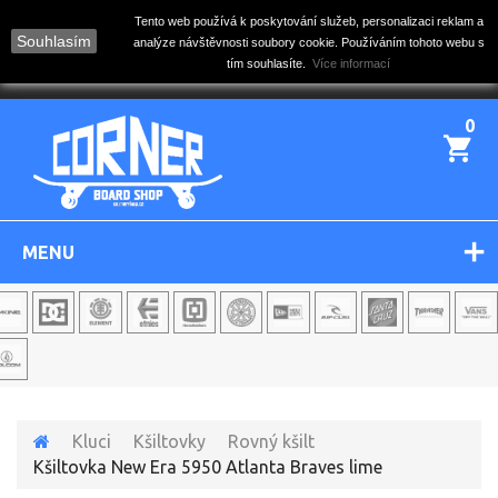
Tento web používá k poskytování služeb, personalizaci reklam a
Souhlasím
analýze návštěvnosti soubory cookie. Používáním tohoto webu s
tím souhlasíte.
Více informací
0
MENU
Kluci
Kšiltovky
Rovný kšilt
Kšiltovka New Era 5950 Atlanta Braves lime