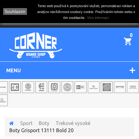
Tento web používá k poskytování služeb, personalizaci reklam a
Souhlasím
analýze návštěvnosti soubory cookie. Používáním tohoto webu s
tím souhlasíte.
Více informací
0
MENU
Sport
Boty
Trekové vysoké
Boty Grisport 13111 Bold 20