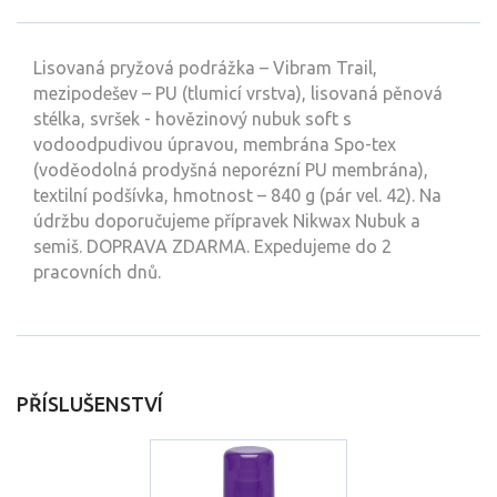
Lisovaná pryžová podrážka – Vibram Trail,
mezipodešev – PU (tlumicí vrstva), lisovaná pěnová
stélka, svršek - hovězinový nubuk soft s
vodoodpudivou úpravou, membrána Spo-tex
(voděodolná prodyšná neporézní PU membrána),
textilní podšívka, hmotnost – 840 g (pár vel. 42). Na
údržbu doporučujeme přípravek Nikwax Nubuk a
semiš. DOPRAVA ZDARMA. Expedujeme do 2
pracovních dnů.
PŘÍSLUŠENSTVÍ