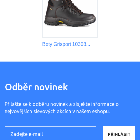
Boty Grisport 10303...
Odběr novinek
Přilašte se k odběru novinek a zísjekte informace o
nejvovějších slevových akcích v našem eshopu.
PŘIHLÁSIT