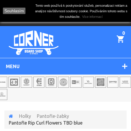
Tento web používá k poskytování služeb, personalizaci reklam a
Souhlasím
analýze návštěvnosti soubory cookie. Používáním tohoto webu s
tím souhlasíte.
Více informací
0
MENU
Holky
Pantofle-žabky
Pantofle Rip Curl Flowers TBD blue