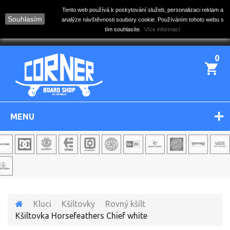
Tento web používá k poskytování služeb, personalizaci reklam a
Souhlasím
analýze návštěvnosti soubory cookie. Používáním tohoto webu s
tím souhlasíte.
Více informací
0
MENU
Kluci
Kšiltovky
Rovný kšilt
Kšiltovka Horsefeathers Chief white